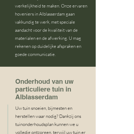
werkelijkheid te maken. Onze ervaren
hoveniers in Alblasserdam gaan
vakkundig te werk, met speciale
aandacht voor de kwaliteit van de
materialen en de afwerking. U mag
rekenen op duidelijke afspraken en
goede communicatie.
Onderhoud van uw
particuliere tuin in
Alblasserdam
Uw tuin snoeien, bijmesten en
herstellen waar nodig? Dankzij ons
tuinonderhoudsplan kunnen we u
volledig ontzorgen, terwijl uw tuin er