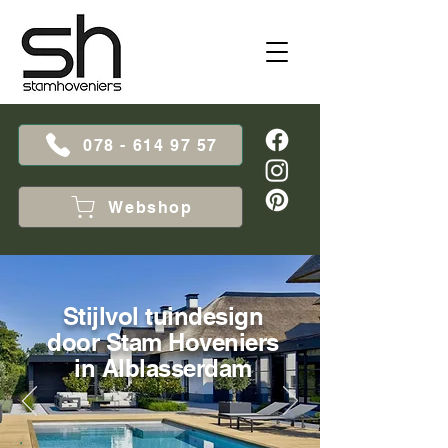
078 - 614 97 57
Webshop
Stijlvol tuindesign
door Stam Hoveniers
in Alblasserdam