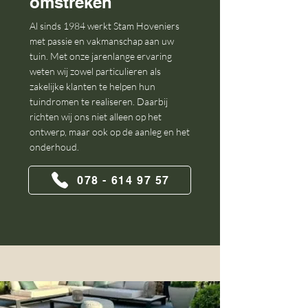
omstreken
Al sinds 1984 werkt Stam Hoveniers
met passie en vakmanschap aan uw
tuin. Met onze jarenlange ervaring
weten wij zowel particulieren als
zakelijke klanten te helpen hun
tuindromen te realiseren. Daarbij
richten wij ons niet alleen op het
ontwerp, maar ook op de aanleg en het
onderhoud.
078 - 614 97 57